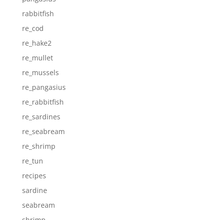
rabbitfish
re_cod
re_hake2
re_mullet
re_mussels
re_pangasius
re_rabbitfish
re_sardines
re_seabream
re_shrimp
re_tun
recipes
sardine
seabream
shrimp