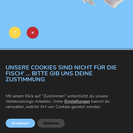
PAPAGEIFISCH
UNSERE COOKIES SIND NICHT FÜR DIE
Scarus spp.
FISCH' ... BITTE GIB UNS DEINE
ZUSTIMMUNG
Mit einem Klick auf "Zustimmen" unterstützt du unsere
Verbesserungs-Arbeiten. Unter
Einstellungen
kannst du
verwalten, welche Art von Cookies gesetzt werden.
Annehmen
Ablehnen