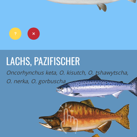
LACHS, PAZIFISCHER
Oncorhynchus keta, O. kisutch, O. tshawytscha,
O. nerka, O. gorbuscha