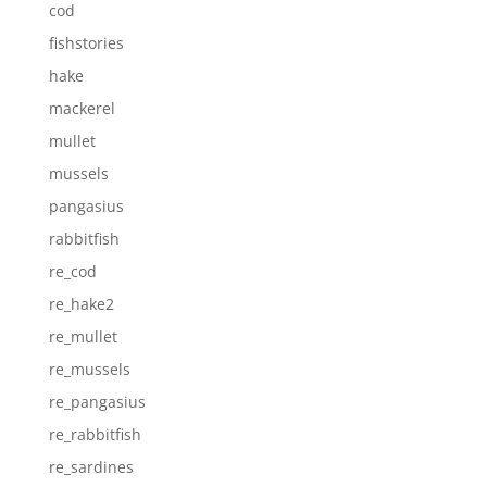
cod
fishstories
hake
mackerel
mullet
mussels
pangasius
rabbitfish
re_cod
re_hake2
re_mullet
re_mussels
re_pangasius
re_rabbitfish
re_sardines