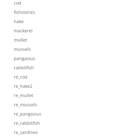
cod
fishstories
hake
mackerel
mullet
mussels
pangasius
rabbitfish
re_cod
re_hake2
re_mullet
re_mussels
re_pangasius
re_rabbitfish
re_sardines