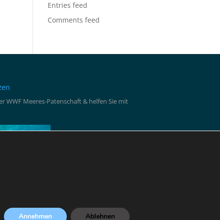
Entries feed
Comments feed
zen
iner WWF Meeres-Patenschaft & helfen Sie mit
Annehmen
Ablehnen
ützen ➜