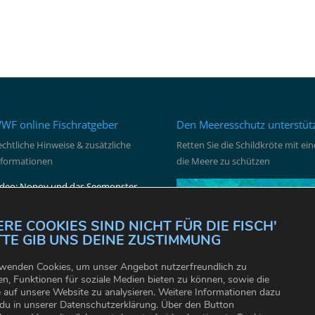
WF online Fischratgeber
Den Meeresschutz unterstüt
chtliche Hinweise & zusätzliche
Retten Sie die Schildkröte mit e
nformationen
die Meere zu schützen
ideo: Nonoy und das Seemonster
mpressum
ontakt
RE COOKIES SIND NICHT FÜR DIE FISCH'
ookie Settings
BITTE GIB UNS DEINE ZUSTIMMUNG
wenden Cookies, um unser Angebot nutzerfreundlich zu
ten, Funktionen für soziale Medien bieten zu können, sowie die
e auf unsere Website zu analysieren. Weitere Informationen dazu
 du in unserer Datenschutzerklärung. Über den Button
Jetzt den Meeressschutz unterst