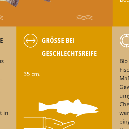
E
GRÖSSE BEI
GESCHLECHTSREIFE
us
Bio
Fis
35 cm.
.
Maß
Gew
umg
Che
t in
wer
ein