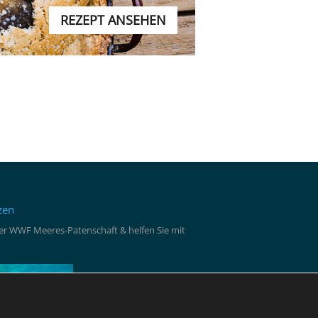
REZEPT ANSEHEN
zen
iner WWF Meeres-Patenschaft & helfen Sie mit