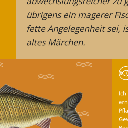
abwechslungsreicher zu ge
übrigens ein magerer Fisc
fette Angelegenheit sei, i
altes Märchen.
Ich
ern
Pfl
Gew
Bod