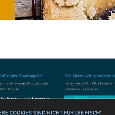
WF online Fischratgeber
Den Meeresschutz unterstüt
chtliche Hinweise & zusätzliche
Retten Sie die Schildkröte mit e
nformationen
die Meere zu schützen
ideo: Nonoy und das Seemonster
mpressum
ontakt
RE COOKIES SIND NICHT FÜR DIE FISCH'