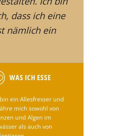
stalten. Ich bin
h, dass ich eine
st nämlich ein
WAS ICH ESSE
 bin ein Allesfresser und
ähre mich sowohl von
anzen und Algen im
ässer als auch von
entieren.