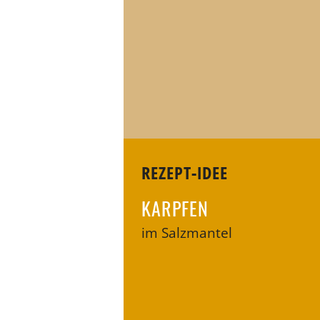
REZEPT-IDEE
KARPFEN
im Salzmantel