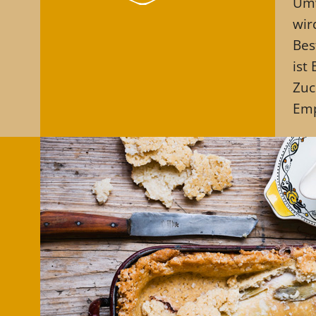
Um
wir
Bes
ist
Zuc
Emp